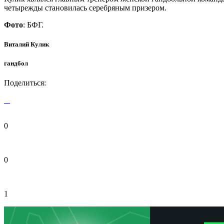
четырежды становилась серебряным призером.
Фото
: БФГ.
Виталий Кулик
гандбол
Поделиться:
0
0
1