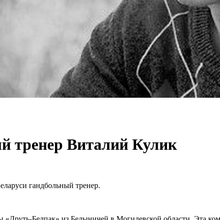
ый тренер Виталий Кулик
еларуси гандбольный тренер.
 «Друть-Белпак» из Белыничей в Могилевской области. Эта кома