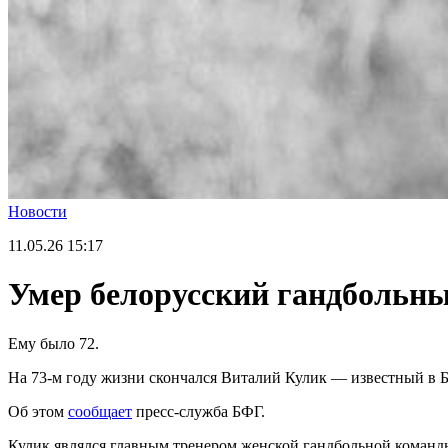
Новости
11.05.26
15:17
Умер белорусский гандбольн
Ему было 72.
На 73-м году жизни скончался Виталий Кулик — известный в Б
Об этом
сообщает
пресс-служба БФГ.
Кулик являлся главным тренером женской гандбольной команды