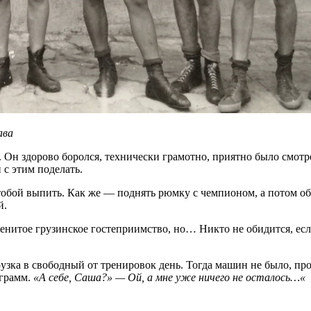
ава
Он здорово боролся, технически грамотно, приятно было смотрет
и с этим поделать.
с тобой выпить. Как же — поднять рюмку с чемпионом, а потом об
й.
аменитое грузинское гостеприимство, но… Никто не обидится, е
рузка в свободный от тренировок день. Тогда машин не было, пр
 грамм.
«А себе, Саша?» — Ой, а мне уже ничего не осталось…«