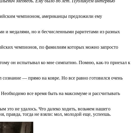
ильевич Медведь. Ему было 86 лет. Публикуем интервью
импийским чемпионом, американцы предложили ему
зами и медалями, но и бесчисленными раритетами из разных
пийских чемпионов, по фамилиям которых можно запросто
этому он испытывал ко мне симпатию. Помню, как-то приехал к
л сознание — прямо на ковре. Но все равно готовился очень
. Необходимо все время быть на максимуме и рассчитывать
м это не удалось. Что далеко ходить, возьмем нашего
 правда, тогда не взяли: мол, молодой еще, успеешь.