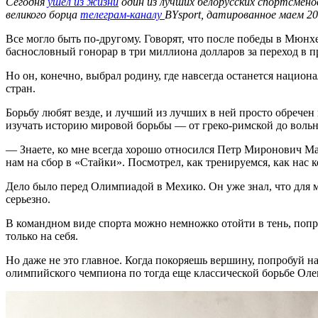
Сегодня
ушел из жизни
один из лучших белорусских спортсмено
великого борца
телеграм-каналу
BYsport
, датированное маем 20
Все могло быть по-другому. Говорят, что после победы в Мюн
баснословный гонорар в три миллиона долларов за переход в 
Но он, конечно, выбрал родину, где навсегда останется нацио
стран.
Борьбу любят везде, и лучший из лучших в ней просто обрече
изучать историю мировой борьбы — от греко-римской до вольн
— Знаете, ко мне всегда хорошо относился Петр Миронович Ма
нам на сбор в «Стайки». Посмотрел, как тренируемся, как нас к
Дело было перед Олимпиадой в Мехико. Он уже знал, что для м
серьезно.
В командном виде спорта можно немножко отойти в тень, попр
только на себя.
Но даже не это главное. Когда покоряешь вершину, попробуй н
олимпийского чемпиона по тогда еще классической борьбе Олег