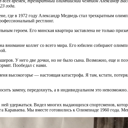
в всех времен, трехкратный олимпийский чемпион Александр Вас
23 года.
хене, где в 1972 году Александр Медведь стал трехкратным ол
профессиональный рестлинг.
нальным героем. Его минская квартира заставлена не только при
н на внимание коллег со всего мира. Его юбилеи собирают олим
ой.
шеров. У него две дочки, но не было сына. Возможно, еще и по
ормят. Пообедал с нами.
еня высокогорье — настоящая катастрофа. Я там, кстати, потеря
осить замену, передохнуть, а в индивидуальном это невозможно
а ней удержаться. Видел многих выдающихся спортсменов, которы
а Караваева. Мы вместе готовились к Олимпиаде 1960 года. Меня,