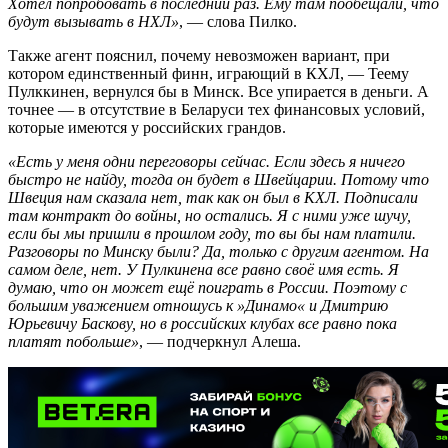
Хотел попробовать в последний раз. Ему там пообещали, что
будут вызывать в НХЛ»
, — слова Пилко.
Также агент пояснил, почему невозможен вариант, при
котором единственный финн, играющий в КХЛ, — Теему
Пулккинен, вернулся бы в Минск. Все упирается в деньги. А
точнее — в отсутствие в Беларуси тех финансовых условий,
которые имеются у российских грандов.
«Есть у меня одни переговоры сейчас. Если здесь я ничего
быстро не найду, тогда он будет в Швейцарии. Потому что
Швеция нам сказала нет, так как он был в КХЛ. Подписали
там контракт до войны, но остались. Я с ними уже шучу,
если бы мы пришли в прошлом году, то вы бы нам платили.
Разговоры по Минску были? Да, только с другим агентом. На
самом деле, нет. У Пулкинена все равно своё имя есть. Я
думаю, что он может ещё поиграть в России. Поэтому с
большим уважением отношусь к »Динамо« и Дмитрию
Юрьевичу Баскову, но в российских клубах все равно пока
платят побольше»
, — подчеркнул Алеша.