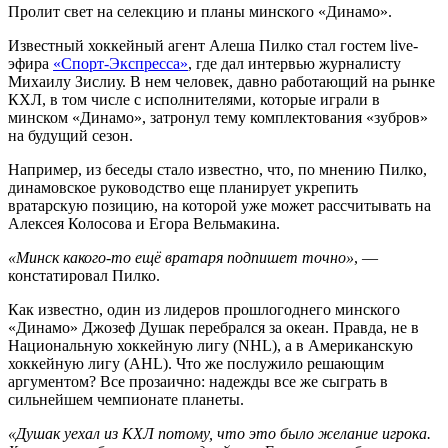
Пролит свет на селекцию и планы минского «Динамо».
Известный хоккейный агент Алеша Пилко стал гостем live-
эфира
«Спорт-Экспресса»
, где дал интервью журналисту
Михаилу Зислиу. В нем человек, давно работающий на рынке
КХЛ, в том числе с исполнителями, которые играли в
минском «Динамо», затронул тему комплектования «зубров»
на будущий сезон.
Например, из беседы стало известно, что, по мнению Пилко,
динамовское руководство еще планирует укрепить
вратарскую позицию, на которой уже может рассчитывать на
Алексея Колосова и Егора Вельмакина.
«Минск какого-то ещё вратаря подпишет точно»
, —
констатировал Пилко.
Как известно, один из лидеров прошлогоднего минского
«Динамо» Джозеф Душак перебрался за океан. Правда, не в
Национальную хоккейную лигу (NHL), а в Американскую
хоккейную лигу (AHL). Что же послужило решающим
аргументом? Все прозаично: надежды все же сыграть в
сильнейшем чемпионате планеты.
«Душак уехал из КХЛ потому, что это было желание игрока.