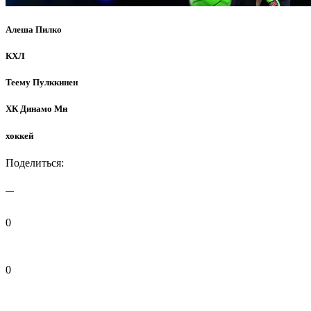
Алеша Пилко
КХЛ
Теему Пулккинен
ХК Динамо Мн
хоккей
Поделиться:
0
0