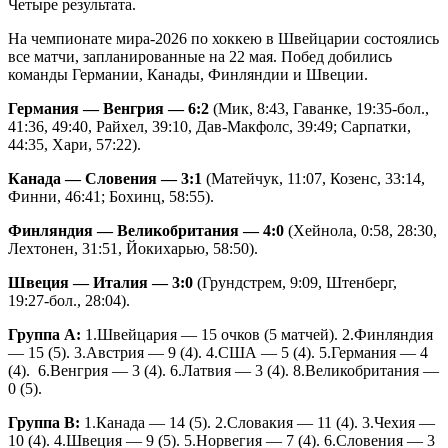
Четыре результата.
На чемпионате мира-2026 по хоккею в Швейцарии состоялись
все матчи, запланированные на 22 мая. Побед добились
команды Германии, Канады, Финляндии и Швеции.
Германия — Венгрия — 6:2
(Мик, 8:43, Гаванке, 19:35-бол.,
41:36, 49:40, Райхел, 39:10, Дав-Макфолс, 39:49; Сарпатки,
44:35, Хари, 57:22).
Канада — Словения — 3:1
(Матейчук, 11:07, Козенс, 33:14,
Финни, 46:41; Бохинц, 58:55).
Финляндия — Великобритания — 4:0
(Хейнола, 0:58, 28:30,
Лехтонен, 31:51, Йокихарью, 58:50).
Швеция — Италия — 3:0
(Грундстрем, 9:09, Штенберг,
19:27-бол., 28:04).
Группа А:
1.Швейцария — 15 очков (5 матчей). 2.Финляндия
— 15 (5). 3.Австрия — 9 (4). 4.США — 5 (4). 5.Германия — 4
(4). 6.Венгрия — 3 (4). 6.Латвия — 3 (4). 8.Великобритания —
0 (5).
Группа В:
1.Канада — 14 (5). 2.Словакия — 11 (4). 3.Чехия —
10 (4). 4.Швеция — 9 (5). 5.Норвегия — 7 (4). 6.Словения — 3