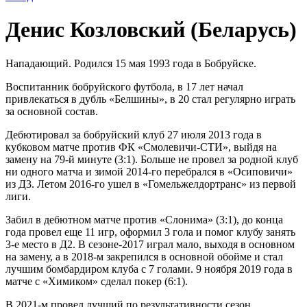
Денис Козловский (Беларусь)
Нападающий. Родился 15 мая 1993 года в Бобруйске.
Воспитанник бобруйского футбола, в 17 лет начал
привлекаться в дубль «Белшины», в 20 стал регулярно играть
за основной состав.
Дебютировал за бобруйский клуб 27 июля 2013 года в
кубковом матче против ФК «Смолевичи-СТИ», выйдя на
замену на 79-й минуте (3:1). Больше не провел за родной клуб
ни одного матча и зимой 2014-го перебрался в «Осиповичи»
из Д3. Летом 2016-го ушел в «Гомельжелдортранс» из первой
лиги.
Забил в дебютном матче против «Слонима» (3:1), до конца
года провел еще 11 игр, оформил 3 гола и помог клубу занять
3-е место в Д2. В сезоне-2017 играл мало, выходя в основном
на замену, а в 2018-м закрепился в основной обойме и стал
лучшим бомбардиром клуба с 7 голами. 9 ноября 2019 года в
матче с «Химиком» сделал покер (6:1).
В 2021-м провел лучший по результативности сезон,