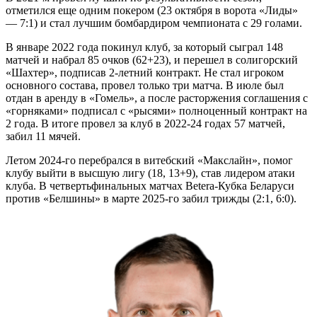
отметился еще одним покером (23 октября в ворота «Лиды»
— 7:1) и стал лучшим бомбардиром чемпионата с 29 голами.
В январе 2022 года покинул клуб, за который сыграл 148
матчей и набрал 85 очков (62+23), и перешел в солигорский
«Шахтер», подписав 2-летний контракт. Не стал игроком
основного состава, провел только три матча. В июле был
отдан в аренду в «Гомель», а после расторжения соглашения с
«горняками» подписал с «рысями» полноценный контракт на
2 года. В итоге провел за клуб в 2022-24 годах 57 матчей,
забил 11 мячей.
Летом 2024-го перебрался в витебский «Макслайн», помог
клубу выйти в высшую лигу (18, 13+9), став лидером атаки
клуба. В четвертьфинальных матчах Betera-Кубка Беларуси
против «Белшины» в марте 2025-го забил трижды (2:1, 6:0).