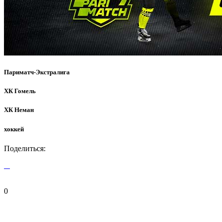
Париматч-Экстралига
ХК Гомель
ХК Неман
хоккей
Поделиться:
0