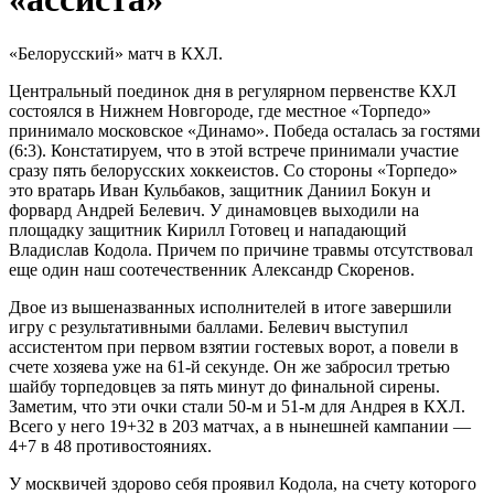
«Белорусский» матч в КХЛ.
Центральный поединок дня в регулярном первенстве КХЛ
состоялся в Нижнем Новгороде, где местное «Торпедо»
принимало московское «Динамо». Победа осталась за гостями
(6:3). Констатируем, что в этой встрече принимали участие
сразу пять белорусских хоккеистов. Со стороны «Торпедо»
это вратарь Иван Кульбаков, защитник Даниил Бокун и
форвард Андрей Белевич. У динамовцев выходили на
площадку защитник Кирилл Готовец и нападающий
Владислав Кодола. Причем по причине травмы отсутствовал
еще один наш соотечественник Александр Скоренов.
Двое из вышеназванных исполнителей в итоге завершили
игру с результативными баллами. Белевич выступил
ассистентом при первом взятии гостевых ворот, а повели в
счете хозяева уже на 61-й секунде. Он же забросил третью
шайбу торпедовцев за пять минут до финальной сирены.
Заметим, что эти очки стали 50-м и 51-м для Андрея в КХЛ.
Всего у него 19+32 в 203 матчах, а в нынешней кампании —
4+7 в 48 противостояниях.
У москвичей здорово себя проявил Кодола, на счету которого