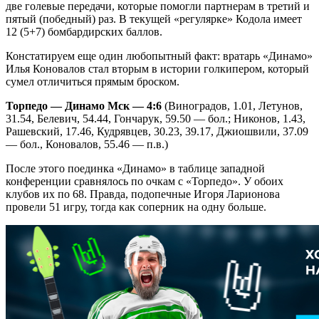
две голевые передачи, которые помогли партнерам в третий и
пятый (победный) раз. В текущей «регулярке» Кодола имеет
12 (5+7) бомбардирских баллов.
Констатируем еще один любопытный факт: вратарь «Динамо»
Илья Коновалов стал вторым в истории голкипером, который
сумел отличиться прямым броском.
Торпедо — Динамо Мск — 4:6
(Виноградов, 1.01, Летунов,
31.54, Белевич, 54.44, Гончарук, 59.50 — бол.; Никонов, 1.43,
Рашевский, 17.46, Кудрявцев, 30.23, 39.17, Джиошвили, 37.09
— бол., Коновалов, 55.46 — п.в.)
После этого поединка «Динамо» в таблице западной
конференции сравнялось по очкам с «Торпедо». У обоих
клубов их по 68. Правда, подопечные Игоря Ларионова
провели 51 игру, тогда как соперник на одну больше.