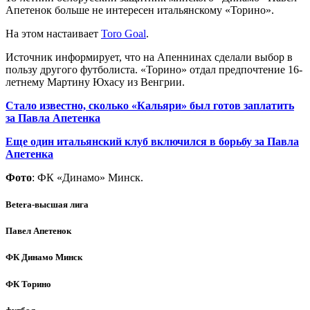
Апетенок больше не интересен итальянскому «Торино».
На этом настаивает
Toro Goal
.
Источник информирует, что на Апеннинах сделали выбор в
пользу другого футболиста. «Торино» отдал предпочтение 16-
летнему Мартину Юхасу из Венгрии.
Стало известно, сколько «Кальяри» был готов заплатить
за Павла Апетенка
Еще один итальянский клуб включился в борьбу за Павла
Апетенка
Фото
: ФК «Динамо» Минск.
Betera-высшая лига
Павел Апетенок
ФК Динамо Минск
ФК Торино