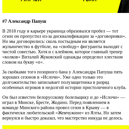
#7 Александр Папуш
В 2018 году в карьере украинца образовался пробел — тот
сезон он пропустил из-за дисквалификации за »договорняки«.
Но мы договорились: сколь постыдным ни является
жульничество в футболе, на »свободу« фигуранты выходят с
чистой совестью. Хотя и с клеймом, которое главный тренер
»волков« Виталий Жуковский однажды определил хлестким
словом на букву »п«.
За скобками того позорного бана у Александра Папуша пять
хороших сезонов в »Ислочи«. Уже одно только это
долгожительство записывает полузащитника в разряд
особенных игроков в недолгой истории пристоличного клуба.
Он был известен белорусскому болельщику и до »Ислочи« —
играл в Минске, Бресте, Жодино. Перед появлением в
команде Минского района провел сезон в Крыму — в
фактически любительской »Жемчужине« из Ялты. Но затем
вернулся и быстро доказал, что мастерство никуда не делось.