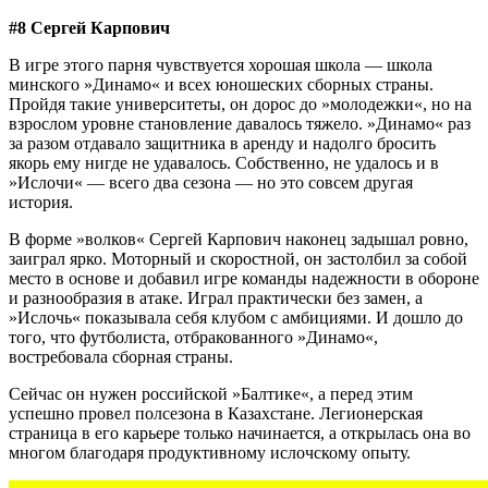
#8 Сергей Карпович
В игре этого парня чувствуется хорошая школа — школа
минского »Динамо« и всех юношеских сборных страны.
Пройдя такие университеты, он дорос до »молодежки«, но на
взрослом уровне становление давалось тяжело. »Динамо« раз
за разом отдавало защитника в аренду и надолго бросить
якорь ему нигде не удавалось. Собственно, не удалось и в
»Ислочи« — всего два сезона — но это совсем другая
история.
В форме »волков« Сергей Карпович наконец задышал ровно,
заиграл ярко. Моторный и скоростной, он застолбил за собой
место в основе и добавил игре команды надежности в обороне
и разнообразия в атаке. Играл практически без замен, а
»Ислочь« показывала себя клубом с амбициями. И дошло до
того, что футболиста, отбракованного »Динамо«,
востребовала сборная страны.
Сейчас он нужен российской »Балтике«, а перед этим
успешно провел полсезона в Казахстане. Легионерская
страница в его карьере только начинается, а открылась она во
многом благодаря продуктивному ислочскому опыту.