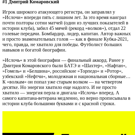
#1 Дмитрий Комаровский
Игрок широкого атакующего регистра, он заправлял у
»Ислочи« впереди пять с лишним лет. За это время наиграл
почти полторы сотни матчей (один из лучших показателей в
истории клуба), забил 45 мячей (рекорд »волков«), отдал 22
голевые передачи. Бомбардир, лидер, капитан. Автор важных
и просто знаменательных голов — как в финале Кубка-2021,
чего, правда, не хватило для победы. Футболист больших
навыков и богатой биографии.
»Ислочь« в этой биографии — финальный аккорд. Ранее у
Дмитрия Комаровского были БАТЭ и »Шахтер«, »Нафтан«,
»Гомель« и »Белшина«, российские »Торпедо« и »Ротор«,
узбекский »Нефтчи«, молодежная и национальная сборные…
К »волкам« он попал уже старым волком — на четвертом
десятке. Но энергии хватило еще надолго. И не просто
хватило — энергия перла и двигала »Ислочь» вперед. А
самого капитана-ветерана медленно, но верно прописывала в
истории клуба большими буквами и с красной строки.