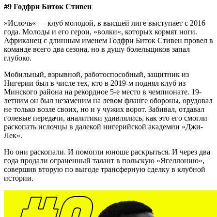
#9 Годфри Биток Стивен
»Ислочь« — клуб молодой, в высшей лиге выступает с 2016
года. Молоды и его герои, »волки«, которых кормят ноги.
Африканец с длинным именем Годфри Биток Стивен провел в
команде всего два сезона, но в душу болельщиков запал
глубоко.
Мобильный, взрывной, работоспособный, защитник из
Нигерии был в числе тех, кто в 2019-м поднял клуб из
Минского района на рекордное 5-е место в чемпионате. 19-
летним он был незаменим на левом фланге обороны, орудовал
не только возле своих, но и у чужих ворот. Забивал, отдавал
голевые передачи, аналитики удивлялись, как это его смогли
раскопать ислочцы в далекой нигерийской академии »Джи-
Лек«.
Но они раскопали. И помогли юноше раскрыться. И через два
года продали ограненный талант в польскую »Ягеллонию«,
совершив вторую по выгоде трансферную сделку в клубной
истории.