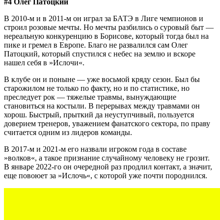
#4 Олег Патоцкий
В 2010-м и в 2011-м он играл за БАТЭ в Лиге чемпионов и
строил розовые мечты. Но мечты разбились о суровый быт —
нереальную конкуренцию в Борисове, который тогда был на
пике и гремел в Европе. Благо не развалился сам Олег
Патоцкий, который спустился с небес на землю и вскоре
нашел себя в »Ислочи«.
В клубе он и поныне — уже восьмой кряду сезон. Был бы
старожилом не только по факту, но и по статистике, но
преследует рок — тяжелые травмы, вынуждающие
становиться на костыли. В перерывах между травмами он
хорош. Быстрый, прыткий да неуступчивый, пользуется
доверием тренеров, уважением фанатского сектора, по праву
считается одним из лидеров команды.
В 2017-м и 2021-м его назвали игроком года в составе
»волков«, а такое признание случайному человеку не грозит.
В январе 2022-го он очередной раз продлил контакт, а значит,
еще повоюет за »Ислочь«, с которой уже почти породнился.