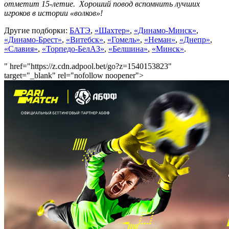
отметит 15-летие. Хороший повод вспомнить лучших
игроков в истории «волков»!
Другие подборки:
БАТЭ
,
«Шахтер»
,
«Динамо-Минск»
,
«Динамо-Брест»
,
«Витебск»
,
«Гомель»
,
«Неман»
,
«Днепр»
,
«Славия»
,
«Торпедо-БелАЗ»
,
«Белшина»
,
«Минск»
.
" href="https://z.cdn.adpool.bet/go?z=1540153823"
target="_blank" rel="nofollow noopener">