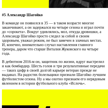
#5 Александр Шагойко
В команде он появился в 35 — в таком возрасте многие
заканчивают, а он задержался на четыре сезона и играл почти
до »сорокета«. Вокруг удивлялись, мол, откуда дровишки, а
Александр Шагойко просто следил за собой и своим
здоровьем, уважал режим, не был замечен в злачных местах.
И, конечно, внимательно случал наставления главного
тренера, даром что старше Виталия Жуковского на четыре
года.
В дебютном 2016-м он, защитник по жизни, вдруг выстрелил
и как бомбардир. Шесть голов и три результативные передачи
— таких цифр в своей долгой карьере ветеран прежде не
выдавал. На радостях болельщики признали Шагойко лучшим
футболистом сезона. Ну а мы охотно признаем его нерядовым
явлением в истории футбольного клуба »Ислочь«.