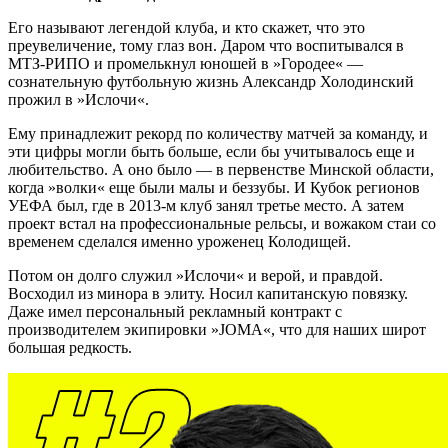
Его называют легендой клуба, и кто скажет, что это
преувеличение, тому глаз вон. Даром что воспитывался в
МТЗ-РИПО и промелькнул юношей в »Городее« —
сознательную футбольную жизнь Александр Холодинский
прожил в »Ислочи«.
Ему принадлежит рекорд по количеству матчей за команду, и
эти цифры могли быть больше, если бы учитывалось еще и
любительство. А оно было — в первенстве Минской области,
когда »волки« еще были малы и беззубы. И Кубок регионов
УЕФА был, где в 2013-м клуб занял третье место. А затем
проект встал на профессиональные рельсы, и вожаком стаи со
временем сделался именно уроженец Колодищей.
Потом он долго служил »Ислочи« и верой, и правдой.
Восходил из минора в элиту. Носил капитанскую повязку.
Даже имел персональный рекламный контракт с
производителем экипировки »JOMA«, что для наших широт
большая редкость.