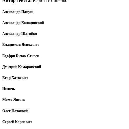
Автор текста:
Юрий Потапенко.
Александр Папуш
Александр Холодинский
Александр Шагойко
Владислав Ясюкевич
Годфри Биток Стивен
Дмитрий Комаровский
Егор Хаткевич
Ислочь
Момо Янсане
Олег Патоцкий
Сергей Карпович