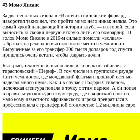
#3 Момо Янсане
За два неполных сезона в »Ислочи« гвинейский форвард
наворотил таких дел, что пройти мимо него никак нельзя. Это
самый яркий нападающий в истории клуба — и второй, если
выносить за скобки первую-вторую лиги, его бомбардир. 11
голов Момо Янсане в 2019-м сильно помогли »волкам«
забраться на рекордно высокое пятое место в чемпионате.
Вырученные за его трансфер 300 тысяч долларов год спустя
пришлись очень кстати, чтобы закрыть долги.
Быстрый, техничный, выносливый, теперь он забивает за
тираспольский »Шериф«. В том числе и в групповом раунде
Лиги чемпионов, где молдавский флагман прошлой осенью
наделал много шума. Как и в случае с Годфри Стивеном,
ислочская агентура попала в точку с этим парнем. А он попал
в правильную конкурентную среду, где в короткий срок из
мало кому известного африканского игрока превратился в
профессионала с трансферной стоимостью 1,2 миллиона евро.