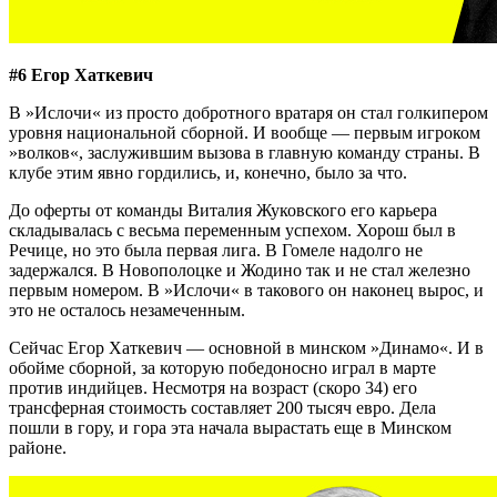
#6 Егор Хаткевич
В »Ислочи« из просто добротного вратаря он стал голкипером
уровня национальной сборной. И вообще — первым игроком
»волков«, заслужившим вызова в главную команду страны. В
клубе этим явно гордились, и, конечно, было за что.
До оферты от команды Виталия Жуковского его карьера
складывалась с весьма переменным успехом. Хорош был в
Речице, но это была первая лига. В Гомеле надолго не
задержался. В Новополоцке и Жодино так и не стал железно
первым номером. В »Ислочи« в такового он наконец вырос, и
это не осталось незамеченным.
Сейчас Егор Хаткевич — основной в минском »Динамо«. И в
обойме сборной, за которую победоносно играл в марте
против индийцев. Несмотря на возраст (скоро 34) его
трансферная стоимость составляет 200 тысяч евро. Дела
пошли в гору, и гора эта начала вырастать еще в Минском
районе.