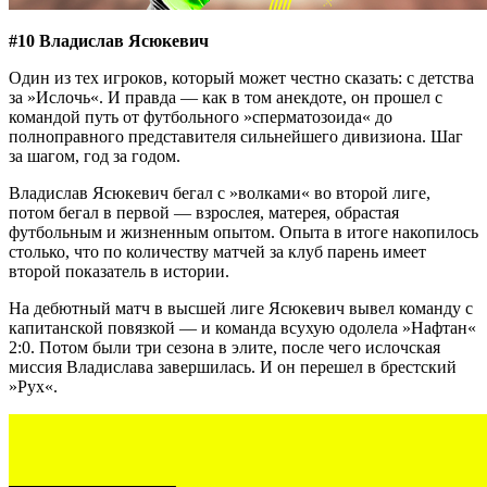
#10 Владислав Ясюкевич
Один из тех игроков, который может честно сказать: с детства
за »Ислочь«. И правда — как в том анекдоте, он прошел с
командой путь от футбольного »сперматозоида« до
полноправного представителя сильнейшего дивизиона. Шаг
за шагом, год за годом.
Владислав Ясюкевич бегал с »волками« во второй лиге,
потом бегал в первой — взрослея, матерея, обрастая
футбольным и жизненным опытом. Опыта в итоге накопилось
столько, что по количеству матчей за клуб парень имеет
второй показатель в истории.
На дебютный матч в высшей лиге Ясюкевич вывел команду с
капитанской повязкой — и команда всухую одолела »Нафтан«
2:0. Потом были три сезона в элите, после чего ислочская
миссия Владислава завершилась. И он перешел в брестский
»Рух«.