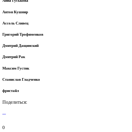
Анна Гуськова
Антон Кушнир
Ассоль Сливец
Григорий Трофименков
Дмитрий Дащинский
Дмитрий Рак
Максим Густик
Станислав Гладченко
фристайл
Поделиться:
0