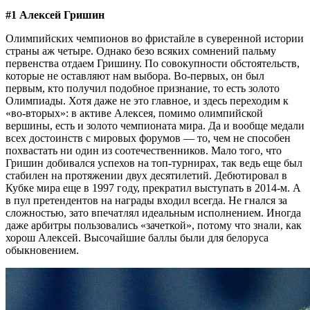
#1 Алексей Гришин
Олимпийских чемпионов во фристайле в суверенной истории
страны аж четыре. Однако безо всяких сомнений пальму
первенства отдаем Гришину. По совокупности обстоятельств,
которые не оставляют нам выбора. Во-первых, он был
первым, кто получил подобное признание, то есть золото
Олимпиады. Хотя даже не это главное, и здесь переходим к
«во-вторых»: в активе Алексея, помимо олимпийской
вершины, есть и золото чемпионата мира. Да и вообще медали
всех достоинств с мировых форумов — то, чем не способен
похвастать ни один из соотечественников. Мало того, что
Гришин добивался успехов на топ-турнирах, так ведь еще был
стабилен на протяжении двух десятилетий. Дебютировал в
Кубке мира еще в 1997 году, прекратил выступать в 2014-м. А
в пул претендентов на награды входил всегда. Не гнался за
сложностью, зато впечатлял идеальным исполнением. Иногда
даже арбитры пользовались «зачеткой», потому что знали, как
хорош Алексей. Высочайшие баллы были для белоруса
обыкновением.