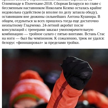
Олимпиаде в Пхенчхане-2018. Сборная Беларуси во главе с
бессменным наставником Николаем Козеко осталась крайне
недовольна судейством (и вполне по делу затаила обиду),
оставившим вне дюжины сильнейших Антона Кушнира. В
общем, отдуваться за всех пришлось тогда еще достаточно
неопытному Гладченко. 24-летний акробат после
консультаций с тренерами заказал умопомрачительную
комбинацию — тройное сальто с пятью винтами. Встань Стас
на ноги — был бы чемпионом. К сожалению, трюк не удался:
белорус «финишировал» за пределами тройки.