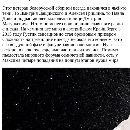
Этот ветеран белорусской сборной всегда находился в чьей-то
тени. То Дмитрия Дащинского и Алексея Гришина, то Павла
Дика и подрастающей молодежи в лице Дмитрия
Мазуркевича. И тем не менее свою порцию славы все равно
снискал. На чемпионате мира в австрийском Крайшберге в
2015 году Густик сенсационно стал бронзовым призером.
Сложность на трамплине никогда не была его коньком, зато
его воздушной фазе и фигуре завидовали многие. Ну а
рефери, в свою очередь, ими часто впечатлялись. Помимо
пьедестала мирового форума семилетней давности, есть у
Максима четыре попадания на подиум этапов Кубка мира.