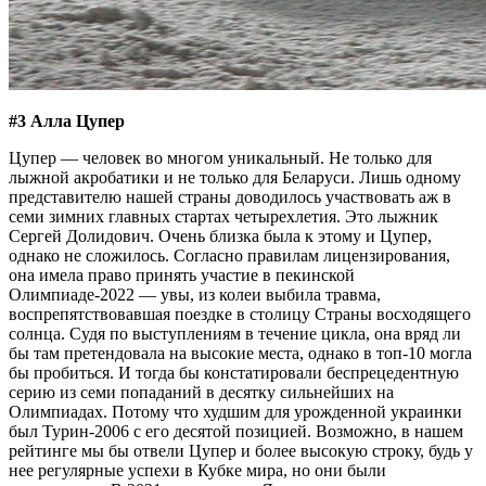
#3 Алла Цупер
Цупер — человек во многом уникальный. Не только для
лыжной акробатики и не только для Беларуси. Лишь одному
представителю нашей страны доводилось участвовать аж в
семи зимних главных стартах четырехлетия. Это лыжник
Сергей Долидович. Очень близка была к этому и Цупер,
однако не сложилось. Согласно правилам лицензирования,
она имела право принять участие в пекинской
Олимпиаде-2022 — увы, из колеи выбила травма,
воспрепятствовавшая поездке в столицу Страны восходящего
солнца. Судя по выступлениям в течение цикла, она вряд ли
бы там претендовала на высокие места, однако в топ-10 могла
бы пробиться. И тогда бы констатировали беспрецедентную
серию из семи попаданий в десятку сильнейших на
Олимпиадах. Потому что худшим для урожденной украинки
был Турин-2006 с его десятой позицией. Возможно, в нашем
рейтинге мы бы отвели Цупер и более высокую строку, будь у
нее регулярные успехи в Кубке мира, но они были