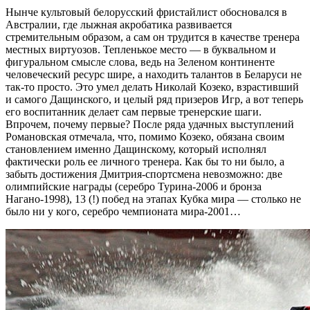
Нынче культовый белорусский фристайлист обосновался в
Австралии, где лыжная акробатика развивается
стремительным образом, а сам он трудится в качестве тренера
местных виртуозов. Тепленькое место — в буквальном и
фигуральном смысле слова, ведь на Зеленом континенте
человеческий ресурс шире, а находить талантов в Беларуси не
так-то просто. Это умел делать Николай Козеко, взрастивший
и самого Дащинского, и целый ряд призеров Игр, а вот теперь
его воспитанник делает сам первые тренерские шаги.
Впрочем, почему первые? После ряда удачных выступлений
Романовская отмечала, что, помимо Козеко, обязана своим
становлением именно Дащинскому, который исполнял
фактически роль ее личного тренера. Как бы то ни было, а
забыть достижения Дмитрия-спортсмена невозможно: две
олимпийские награды (серебро Турина-2006 и бронза
Нагано-1998), 13 (!) побед на этапах Кубка мира — столько не
было ни у кого, серебро чемпионата мира-2001…