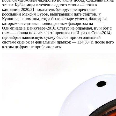
поры он удерживал лидерство по числу побед, одержанных на
этапах Кубка мира в течение одного сезона — пока в
кампании-2020/21 показатель белоруса не превзошел
россиянин Максим Буров, выигравший пять стартов. У
Кушнира, напомним, тогда было четыре успеха, благодаря
которым он считался полноправным фаворитом на
Олимпиаде в Ванкувере-2010. Статус не оправдал, ну и бог с
ним — сполна поквитался за прошлое на Играх в Сочи-2014,
где набрал наивысшую сумму баллов при сегодняшней
системе оценок за финальный прыжок — 134,50. И после него
к этим цифрам не приближались.