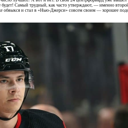
е будет! Самый трудный, как часто утверждают, — именно второй
же обвыкся и стал в «Нью-Джерси» совсем своим — хорошее под