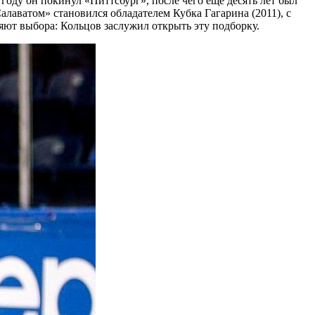
году он покинул «Питтсбург», после чего еще десять лет был
лаватом» становился обладателем Кубка Гагарина (2011), с
ляют выбора: Кольцов заслужил открыть эту подборку.