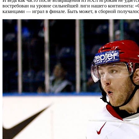
И ведь как часто после возвращения из НХЛ игрокам не удается
востребован на уровне сильнейшей лиги нашего континента: «С
казанцами — играл в финале. Быть может, в сборной получалось