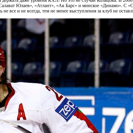
 держать даже уровень КХЛ! Но это не случай Кольцова. В 2006 
алават Юлаев», «Атлант», «Ак Барс» и минское «Динамо». С «Са
 не все и не всегда, тем не менее выступления за клуб не остав