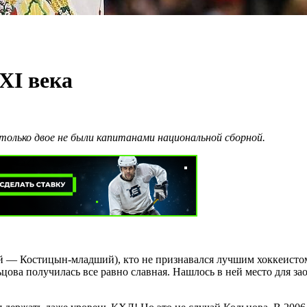
XI века
только двое не были капитанами национальной сборной.
ой — Костицын-младший), кто не признавался лучшим хоккеистом
ьцова получилась все равно славная. Нашлось в ней место для за