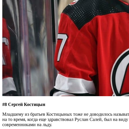
#8 Сергей Костицын
Младшему из братьев Костицыных тоже не доводилось называть
на то время, когда еще здравствовал Руслан Салей, был на виду
современниками на льду.