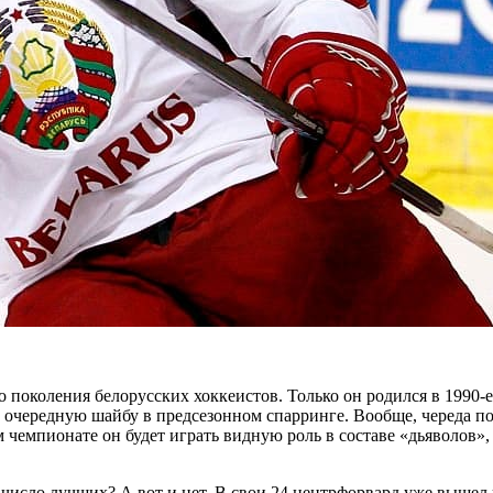
поколения белорусских хоккеистов. Только он родился в 1990-е 
» очередную шайбу в предсезонном спарринге. Вообще, череда п
чемпионате он будет играть видную роль в составе «дьяволов»,
 число лучших? А вот и нет. В свои 24 центрфорвард уже вышел 