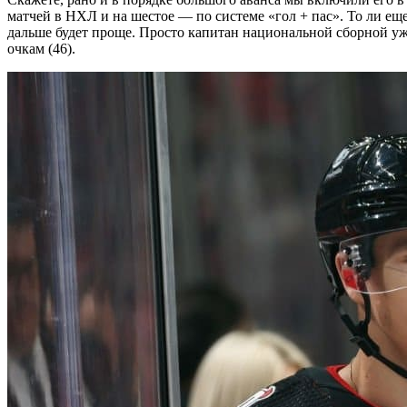
матчей в НХЛ и на шестое — по системе «гол + пас». То ли ещ
дальше будет проще. Просто капитан национальной сборной у
очкам (46).