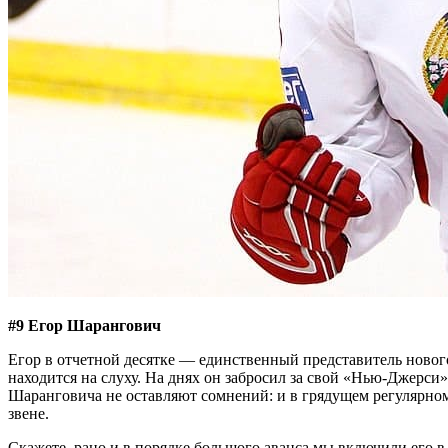
#9 Егор Шарангович
Егор в отчетной десятке — единственный представитель нового 
находится на слуху. На днях он забросил за свой «Нью-Джерси
Шаранговича не оставляют сомнений: и в грядущем регулярном 
звене.
Скажете, рано и в порядке большого аванса мы включили его в