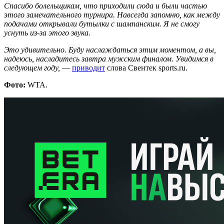
Спасибо болельщикам, что приходили сюда и были частью
этого замечательного турнира. Навсегда запомню, как между
подачами открывали бутылки с шампанским. Я не смогу
уснуть из-за этого звука.
Это удивительно. Буду наслаждаться этим моментом, а вы,
надеюсь, насладитесь завтра мужским финалом. Увидимся в
следующем году,
—
приводит
слова Свентек sports.ru.
Фото:
WTA.