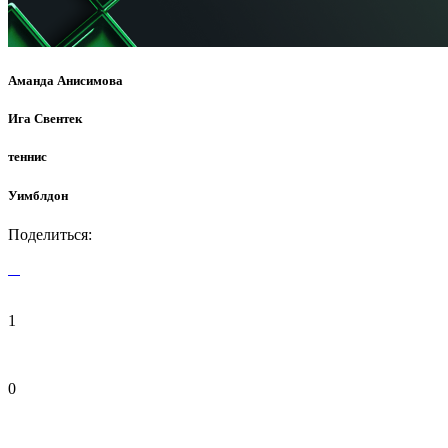
Аманда Анисимова
Ига Свентек
теннис
Уимблдон
Поделиться:
1
0