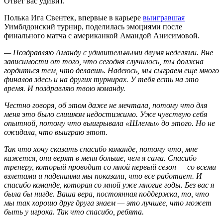
Ответ вас удивит.
Полька Ига Свентек, впервые в карьере
выигравшая
Уимблдонский турнир, поделилась эмоциями после
финального матча с американкой Амандой Анисимовой.
— Поздравляю Аманду с удивительными двумя неделями. Вне
зависимости от того, что сегодня случилось, ты должна
гордиться тем, что делаешь. Надеюсь, мы сыграем еще много
финалов здесь и на других турнирах. У тебя есть на это
время. И поздравляю твою команду.
Честно говоря, об этом даже не мечтала, потому что для
меня это было слишком недостижимо. Уже чувствую себя
опытной, потому что выигрывала «Шлемы» до этого. Но не
ожидала, что выиграю этот.
Так что хочу сказать спасибо команде, потому что, мне
кажется, они верят в меня больше, чем я сама. Спасибо
тренеру, который проводит со мной первый сезон — со всеми
взлетами и падениями мы показали, что все работает. И
спасибо команде, которая со мной уже многие годы. Без вас я
была бы нигде. Ваша вера, постоянная поддержка, то, что
мы так хорошо друг друга знаем — это лучшее, что может
быть у игрока. Так что спасибо, ребята.