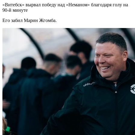
«Витебск» вырвал победу над «Неманом» благодаря голу на
90-й минуте
Его забил Марин Жгомба.