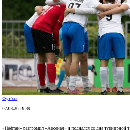
Футбол
07.08.26
19:39
«Нафтан» разгромил «Арсенал» и поднялся со дна турнирной 