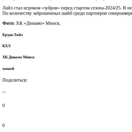
Лайл стал игроком «зубров» перед стартом сезона-2024/25. В н
По количеству заброшенных шайб среди партнеров североамери
Фото
: ХК «Динамо» Минск.
Брэди Лайл
КХЛ
ХК Динамо Минск
хоккей
Поделиться:
0
0