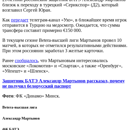
близок к переходу в турецкий «Серикспор» (Д2), который
возглавил Сергей Юран.
Как
передает
телеграм-канал «Ухо», в ближайшее время игрок
отправится в Турцию на медосмотр. Ожидается, что сумма
трансфера составит примерно €150 000.
В текущем сезоне Betera-высшей лиги Мартынов провел 10
матчей, в которых не отметился результативными действиями.
При этом россиянин заработал 3 желтые карточки.
Ранее
сообщалось
, что Мартыновым интересовались
московские «Локомотив» и «Спартак», а также «Оренбург»,
«Уйпешт» и «Шленск».
Защитник БАТЭ Александр Мартынов рассказал, почему
не получил белорусский паспорт
Фото
: ФК «Динамо» Минск.
Betera-высшая лига
Александр Мартынов
ФК БАТЭ