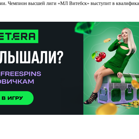
ции. Чемпион высшей лиги «МЛ Витебск» выступит в квалифик