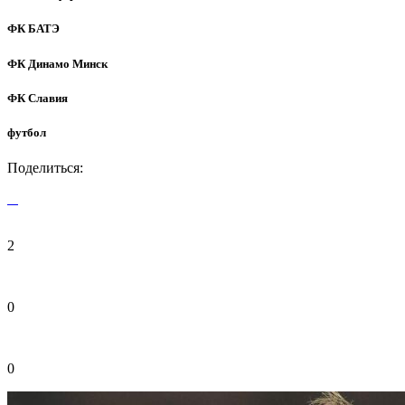
ФК БАТЭ
ФК Динамо Минск
ФК Славия
футбол
Поделиться:
2
0
0