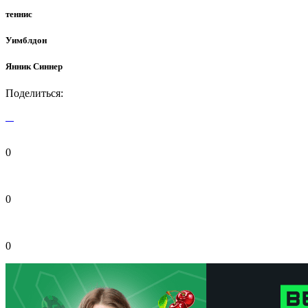
теннис
Уимблдон
Янник Синнер
Поделиться:
0
0
0