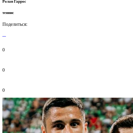
Ролан Гаррос
теннис
Поделиться:
0
0
0