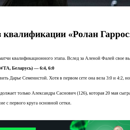
 квалификации «Ролан Гаррос
тчи квалификационного этапа. Вслед за Аленой Фалей свое выс
A, Беларусь) — 6:4, 6:0
ь Дарье Семенистой. Хотя в первом сете она вела 3:0 и 4:2, н
олжает только Александра Саснович (126), которая 20 мая сыгр
е с первого круга основной сетки.