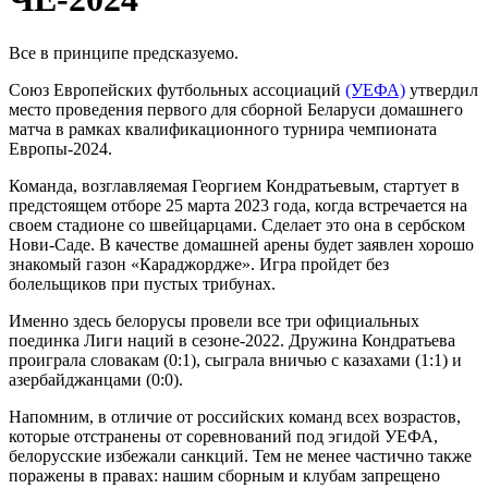
Все в принципе предсказуемо.
Союз Европейских футбольных ассоциаций
(УЕФА)
утвердил
место проведения первого для сборной Беларуси домашнего
матча в рамках квалификационного турнира чемпионата
Европы-2024.
Команда, возглавляемая Георгием Кондратьевым, стартует в
предстоящем отборе 25 марта 2023 года, когда встречается на
своем стадионе со швейцарцами. Сделает это она в сербском
Нови-Саде. В качестве домашней арены будет заявлен хорошо
знакомый газон «Караджордже». Игра пройдет без
болельщиков при пустых трибунах.
Именно здесь белорусы провели все три официальных
поединка Лиги наций в сезоне-2022. Дружина Кондратьева
проиграла словакам (0:1), сыграла вничью с казахами (1:1) и
азербайджанцами (0:0).
Напомним, в отличие от российских команд всех возрастов,
которые отстранены от соревнований под эгидой УЕФА,
белорусские избежали санкций. Тем не менее частично также
поражены в правах: нашим сборным и клубам запрещено