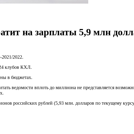
атит на зарплаты 5,9 млн дол
-2021/2022.
 24 клубов КХЛ.
ены в бюджетах.
читать ведомости вплоть до миллиона не представляется возмож
х.
ионов российских рублей (5,93 млн. долларов по текущему курс