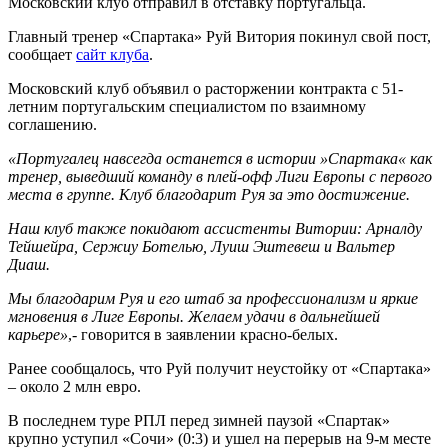
Московский клуб отправил в отставку португальца.
Главный тренер «Спартака» Руй Витория покинул свой пост,
сообщает
сайт клуба
.
Московский клуб объявил о расторжении контракта с 51-
летним португальским специалистом по взаимному
соглашению.
«Португалец навсегда останется в истории »Спартака« как
тренер, выведший команду в плей-офф Лиги Европы с первого
места в группе. Клуб благодарит Руя за это достижение.
Наш клуб также покидают ассистенты Витории: Арналду
Тейшейра, Сержиу Ботелью, Луиш Эштевеш и Вальтер
Диаш.
Мы благодарим Руя и его штаб за профессионализм и яркие
мгновения в Лиге Европы. Желаем удачи в дальнейшей
карьере»
,- говорится в заявлении красно-белых.
Ранее сообщалось, что Руй получит неустойку от «Спартака»
– около 2 млн евро.
В последнем туре РПЛ перед зимней паузой «Спартак»
крупно уступил «Сочи» (0:3) и ушел на перерыв на 9-м месте