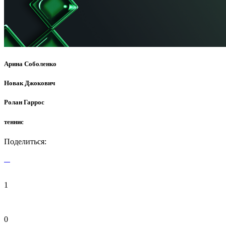
Арина Соболенко
Новак Джокович
Ролан Гаррос
теннис
Поделиться:
1
0