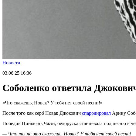
Новости
03.06.25
16:36
Соболенко ответила Джоковичу
«Что скажешь, Новак? У тебя нет своей песни!»
После того как серб Новак Джокович
спародировал
Арину Собол
Победив Циньвэнь Чжэн, белоруска станцевала под песню в чес
— Что ты на это скажешь, Новак? У тебя нет своей песни!