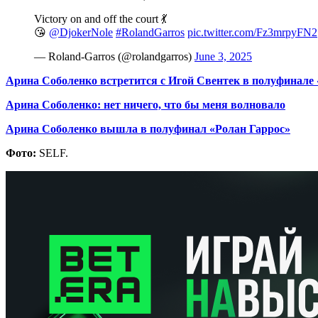
Victory on and off the court 💃
😘
@DjokerNole
#RolandGarros
pic.twitter.com/Fz3mrpyFN2
— Roland-Garros (@rolandgarros)
June 3, 2025
Арина Соболенко встретится с Игой Свентек в полуфинале 
Арина Соболенко: нет ничего, что бы меня волновало
Арина Соболенко вышла в полуфинал «Ролан Гаррос»
Фото:
SELF.