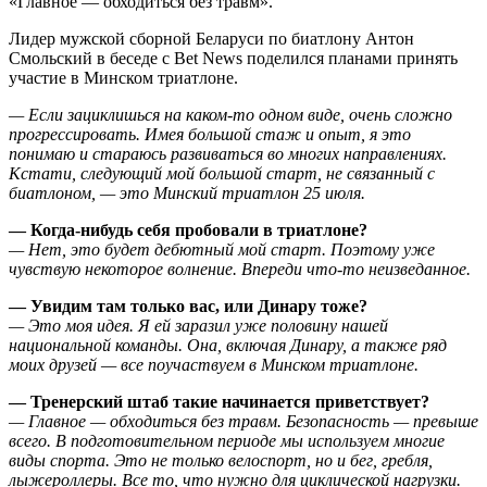
«Главное — обходиться без травм».
Лидер мужской сборной Беларуси по биатлону Антон
Смольский в беседе с Bet News поделился планами принять
участие в Минском триатлоне.
— Если зациклишься на каком-то одном виде, очень сложно
прогрессировать. Имея большой стаж и опыт, я это
понимаю и стараюсь развиваться во многих направлениях.
Кстати, следующий мой большой старт, не связанный с
биатлоном, — это Минский триатлон 25 июля.
— Когда-нибудь себя пробовали в триатлоне?
— Нет, это будет дебютный мой старт. Поэтому уже
чувствую некоторое волнение. Впереди что-то неизведанное.
— Увидим там только вас, или Динару тоже?
— Это моя идея. Я ей заразил уже половину нашей
национальной команды. Она, включая Динару, а также ряд
моих друзей — все поучаствуем в Минском триатлоне.
— Тренерский штаб такие начинается приветствует?
— Главное — обходиться без травм. Безопасность — превыше
всего. В подготовительном периоде мы используем многие
виды спорта. Это не только велоспорт, но и бег, гребля,
лыжероллеры. Все то, что нужно для циклической нагрузки.