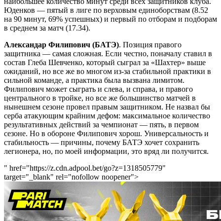
наибольшее количество минут среди всех защитников клуба.
Юденков — пятый в лиге по верховым единоборствам (8.52
на 90 минут, 69% успешных) и первый по отборам и подборам
в среднем за матч (17.34).
Александар Филипович (БАТЭ)
. Позиция правого
защитника — самая сложная. Если честно, поначалу ставил в
состав Глеба Шевченко, который сыграл за «Шахтер» выше
ожиданий, но все же во многом из-за стабильной практики в
сильной команде, а практика была вызвана лимитом.
Филипович может сыграть и слева, и справа, и правого
центрального в тройке, но все же большинство матчей в
нынешнем сезоне провел правым защитником. Не назвал бы
серба атакующим крайним дефом: максимальное количество
результативных действий за чемпионат — пять, в первом
сезоне. Но в обороне Филипович хорош. Универсальность и
стабильность — причины, почему БАТЭ хочет сохранить
легионера, но, по моей информации, это вряд ли получится.
" href="https://z.cdn.adpool.bet/go?z=1318505779"
target="_blank" rel="nofollow noopener">