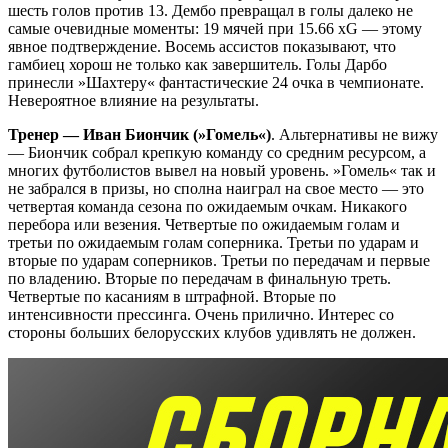
шесть голов против 13. Дембо превращал в голы далеко не
самые очевидные моменты: 19 мячей при 15.66 xG — этому
явное подтверждение. Восемь ассистов показывают, что
гамбиец хорош не только как завершитель. Голы Дарбо
принесли »Шахтеру« фантастические 24 очка в чемпионате.
Невероятное влияние на результаты.
Тренер — Иван Биончик (»Гомель«)
. Альтернативы не вижу
— Биончик собрал крепкую команду со средним ресурсом, а
многих футболистов вывел на новый уровень. »Гомель« так и
не забрался в призы, но сполна наиграл на свое место — это
четвертая команда сезона по ожидаемым очкам. Никакого
перебора или везения. Четвертые по ожидаемым голам и
третьи по ожидаемым голам соперника. Третьи по ударам и
вторые по ударам соперников. Третьи по передачам и первые
по владению. Вторые по передачам в финальную треть.
Четвертые по касаниям в штрафной. Вторые по
интенсивности прессинга. Очень прилично. Интерес со
стороны больших белорусских клубов удивлять не должен.