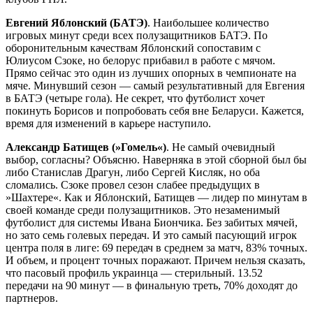
Евгений Яблонский (БАТЭ)
. Наибольшее количество
игровых минут среди всех полузащитников БАТЭ. По
оборонительным качествам Яблонский сопоставим с
Юлиусом Сзоке, но белорус прибавил в работе с мячом.
Прямо сейчас это один из лучших опорных в чемпионате на
мяче. Минувший сезон — самый результативный для Евгения
в БАТЭ (четыре гола). Не секрет, что футболист хочет
покинуть Борисов и попробовать себя вне Беларуси. Кажется,
время для изменений в карьере наступило.
Александр Батищев (»Гомель«)
. Не самый очевидный
выбор, согласны? Объясню. Наверняка в этой сборной был бы
либо Станислав Драгун, либо Сергей Кисляк, но оба
сломались. Сзоке провел сезон слабее предыдущих в
»Шахтере«. Как и Яблонский, Батищев — лидер по минутам в
своей команде среди полузащитников. Это незаменимый
футболист для системы Ивана Биончика. Без забитых мячей,
но зато семь голевых передач. И это самый пасующий игрок
центра поля в лиге: 69 передач в среднем за матч, 83% точных.
И объем, и процент точных поражают. Причем нельзя сказать,
что пасовый профиль украинца — стерильный. 13.52
передачи на 90 минут — в финальную треть, 70% доходят до
партнеров.