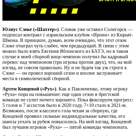
Юлиус Сзоке («Шахтер»)
. Словак уже оставил Солигорск —
подписал контракт с израильским клубом «Ирони» из Кирьят-
Шмона. В принципе, думаю, всем очевидно, что этот сезон
Сзоке отыграл чуть слабее, чем предыдущий. В связи с этим
можно было взять Евгения Яблонского из БАТЭ, но в таком
случае в моей сборной вице-чемпион получил бы кадровый
перевес над чемпионом (три игрока против двух), что, на мой
взгляд, не совсем правильно. Ну и не будем так уж строги к
Сзоке — он провел хороший сезон и вполне заслуживает
места в символической сборной.
Артем Концевой («Рух»)
. Как и Павлюченко, этому игроку
«Руха» пора на повышение: еще один сезон в брестской
команде не сулит ничего хорошего. Пока фиксируем прогресс:
5 голов и 7 ассистов было в 2020 году, 7+10 стало в 2021-м.
Возможно, после классного гола чехам за сборную, где
Концевой проявил сильные индивидуальные качества, его
шансы уехать за рубеж повысились. На мой взгляд, Концевой
был лучшим игроков «Руха» — пятой команды чемпионата.