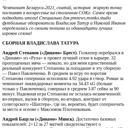
Чемпионат Беларуси-2021, считай, история: жирную точку
поставят в воскресенье на столичном СОКе. Самое время
подводить итоги! Специально для pmnews.monko.studio
футбольные обозреватели Владислав Татур и Николай Иванов
определились со своими топами из одиннадцати лучших
игроков сезона!
СБОРНАЯ ВЛАДИСЛАВА ТАТУРА
Андрей Степанов («Динамо» Брест)
. Голкипер перебрался в
«Динамо» из «Руха» и провел лучший сезон в карьере. 32
пропущенных мяча — немало, но для меня единственный
реальный конкурент Степанова за попадание в эту сборную
— Павел Павлюченко. В среднем за игру по воротам
Степанова соперники исполняли 4.92 удара в створ. Роман за
чемпионат ликвидировал моменты на 34.43 xG (больше
только у Павлюченко), совершал в среднем 3.87 сейва за 90
минут. Надежная игра Степанова не осталась незамеченной:
во-первых, вызов в сборную, во-вторых, контракт от
солигорского «Шахтера», где он, вероятно, будет соперничать
за место в основе с Максимом Плотниковым.
Андрей Бацула («Динамо» Минск)
. Достаточно базовых
показателей: 2+12 за 27 матчей свидетельствуют о