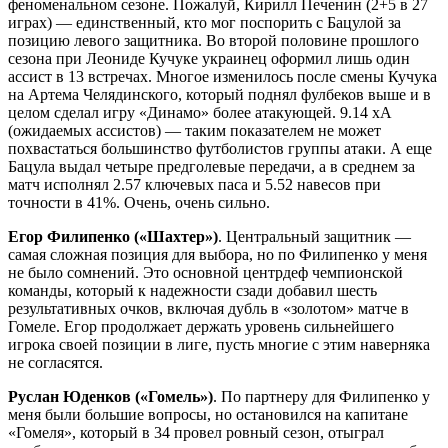
феноменальном сезоне. Пожалуй, Кирилл Печенин (2+5 в 27
играх) — единственный, кто мог поспорить с Бацулой за
позицию левого защитника. Во второй половине прошлого
сезона при Леониде Кучуке украинец оформил лишь один
ассист в 13 встречах. Многое изменилось после смены Кучука
на Артема Челядинского, который поднял фулбеков выше и в
целом сделал игру «Динамо» более атакующей. 9.14 xA
(ожидаемых ассистов) — таким показателем не может
похвастаться большинство футболистов группы атаки. А еще
Бацула выдал четыре предголевые передачи, а в среднем за
матч исполнял 2.57 ключевых паса и 5.52 навесов при
точности в 41%. Очень, очень сильно.
Егор Филипенко («Шахтер»)
. Центральный защитник —
самая сложная позиция для выбора, но по Филипенко у меня
не было сомнений. Это основной центрдеф чемпионской
команды, который к надежности сзади добавил шесть
результативных очков, включая дубль в «золотом» матче в
Гомеле. Егор продолжает держать уровень сильнейшего
игрока своей позиции в лиге, пусть многие с этим наверняка
не согласятся.
Руслан Юденков («Гомель»)
. По партнеру для Филипенко у
меня были большие вопросы, но остановился на капитане
«Гомеля», который в 34 провел ровный сезон, отыграл