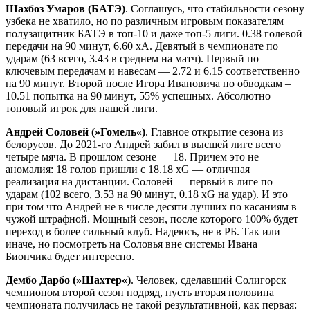
Шахбоз Умаров (БАТЭ)
. Соглашусь, что стабильности сезону
узбека не хватило, но по различным игровым показателям
полузащитник БАТЭ в топ-10 и даже топ-5 лиги. 0.38 голевой
передачи на 90 минут, 6.60 xA. Девятый в чемпионате по
ударам (63 всего, 3.43 в среднем на матч). Первый по
ключевым передачам и навесам — 2.72 и 6.15 соответственно
на 90 минут. Второй после Игора Ивановича по обводкам –
10.51 попытка на 90 минут, 55% успешных. Абсолютно
топовый игрок для нашей лиги.
Андрей Соловей (»Гомель«)
. Главное открытие сезона из
белорусов. До 2021-го Андрей забил в высшей лиге всего
четыре мяча. В прошлом сезоне — 18. Причем это не
аномалия: 18 голов пришли с 18.18 xG — отличная
реализация на дистанции. Соловей — первый в лиге по
ударам (102 всего, 3.53 на 90 минут, 0.18 xG на удар). И это
при том что Андрей не в числе десяти лучших по касаниям в
чужой штрафной. Мощный сезон, после которого 100% будет
переход в более сильный клуб. Надеюсь, не в РБ. Так или
иначе, но посмотреть на Соловья вне системы Ивана
Биончика будет интересно.
Дембо Дарбо (»Шахтер«)
. Человек, сделавший Солигорск
чемпионом второй сезон подряд, пусть вторая половина
чемпионата получилась не такой результативной, как первая: