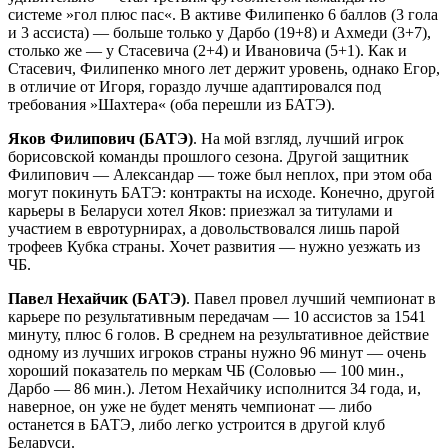
системе »гол плюс пас«. В активе Филипенко 6 баллов (3 гола
и 3 ассиста) — больше только у Дарбо (19+8) и Ахмеди (3+7),
столько же — у Стасевича (2+4) и Ивановича (5+1). Как и
Стасевич, Филипенко много лет держит уровень, однако Егор,
в отличие от Игоря, гораздо лучше адаптировался под
требования »Шахтера« (оба перешли из БАТЭ).
Яков Филипович (БАТЭ)
. На мой взгляд, лучший игрок
борисовской команды прошлого сезона. Другой защитник
Филипович — Александар — тоже был неплох, при этом оба
могут покинуть БАТЭ: контракты на исходе. Конечно, другой
карьеры в Беларуси хотел Яков: приезжал за титулами и
участием в евротурнирах, а довольствовался лишь парой
трофеев Кубка страны. Хочет развития — нужно уезжать из
ЧБ.
Павел Нехайчик (БАТЭ)
. Павел провел лучший чемпионат в
карьере по результативным передачам — 10 ассистов за 1541
минуту, плюс 6 голов. В среднем на результативное действие
одному из лучших игроков страны нужно 96 минут — очень
хороший показатель по меркам ЧБ (Соловью — 100 мин.,
Дарбо — 86 мин.). Летом Нехайчику исполнится 34 года, и,
наверное, он уже не будет менять чемпионат — либо
останется в БАТЭ, либо легко устроится в другой клуб
Беларуси.