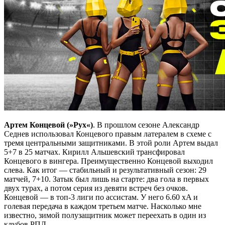
Артем Концевой (»Рух«)
. В прошлом сезоне Александр
Седнев использовал Концевого правым латералем в схеме с
тремя центральными защитниками. В этой роли Артем выдал
5+7 в 25 матчах. Кирилл Альшевский трансфировал
Концевого в вингера. Преимущественно Концевой выходил
слева. Как итог — стабильный и результативный сезон: 29
матчей, 7+10. Затык был лишь на старте: два гола в первых
двух турах, а потом серия из девяти встреч без очков.
Концевой — в топ-3 лиги по ассистам. У него 6.60 xA и
голевая передача в каждом третьем матче. Насколько мне
известно, зимой полузащитник может переехать в один из
клубов РПЛ.