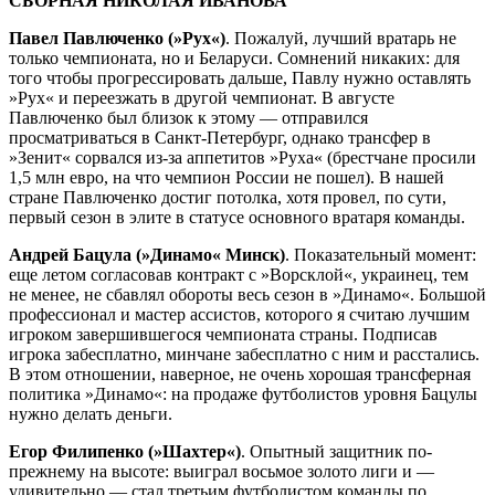
СБОРНАЯ НИКОЛАЯ ИВАНОВА
Павел Павлюченко (»Рух«)
. Пожалуй, лучший вратарь не
только чемпионата, но и Беларуси. Сомнений никаких: для
того чтобы прогрессировать дальше, Павлу нужно оставлять
»Рух« и переезжать в другой чемпионат. В августе
Павлюченко был близок к этому — отправился
просматриваться в Санкт-Петербург, однако трансфер в
»Зенит« сорвался из-за аппетитов »Руха« (брестчане просили
1,5 млн евро, на что чемпион России не пошел). В нашей
стране Павлюченко достиг потолка, хотя провел, по сути,
первый сезон в элите в статусе основного вратаря команды.
Андрей Бацула (»Динамо« Минск)
. Показательный момент:
еще летом согласовав контракт с »Ворсклой«, украинец, тем
не менее, не сбавлял обороты весь сезон в »Динамо«. Большой
профессионал и мастер ассистов, которого я считаю лучшим
игроком завершившегося чемпионата страны. Подписав
игрока забесплатно, минчане забесплатно с ним и расстались.
В этом отношении, наверное, не очень хорошая трансферная
политика »Динамо«: на продаже футболистов уровня Бацулы
нужно делать деньги.
Егор Филипенко (»Шахтер«)
. Опытный защитник по-
прежнему на высоте: выиграл восьмое золото лиги и —
удивительно — стал третьим футболистом команды по