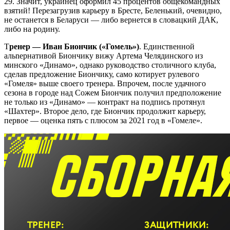
29. Значит, украинец оформил 45 процентов общекомандных
взятий! Перезагрузив карьеру в Бресте, Беленький, очевидно,
не останется в Беларуси — либо вернется в словацкий ДАК,
либо на родину.
Т
ренер — Иван Биончик («Гомель»)
. Единственной
альnернативой Биончику вижу Артема Челядинского из
минского «Динамо», однако руководство столичного клуба,
сделав предложение Биончику, само котирует рулевого
«Гомеля» выше своего тренера. Впрочем, после удачного
сезона в городе над Сожем Биончик получил предположение
не только из «Динамо» — контракт на подпись протянул
«Шахтер». Второе дело, где Биончик продолжит карьеру,
первое — оценка пять с плюсом за 2021 год в «Гомеле».