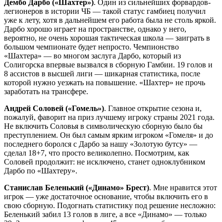
Дембо Дарбо («Шахтер»)
. Один из сильнейших форвардов-
легионеров в истории ЧБ — такой статус гамбиец получил
уже к лету, хотя в дальнейшем его работа была не столь яркой.
Дарбо хорошо играет на пространстве, однако у него,
вероятно, не очень хорошая тактическая школа — заиграть в
большом чемпионате будет непросто. Чемпионство
«Шахтера» — во многом заслуга Дарбо, который из
Солигорска впервые вызвался в сборную Гамбии. 19 голов и
8 ассистов в высшей лиги — шикарная статистика, после
которой нужно уезжать на повышение. «Шахтер» не прочь
заработать на трансфере.
Андрей Соловей («Гомель»)
. Главное открытие сезона и,
пожалуй, фаворит на приз лучшему игроку страны 2021 года.
Не включить Соловья в символическую сборную было бы
преступлением. Он был самым ярким игроком «Гомеля» и до
последнего боролся с Дарбо за нашу «Золотую бутсу» —
сделал 18+7, что просто великолепно. Посмотрим, как
Соловей продолжит: не исключено, станет одноклубником
Дарбо по «Шахтеру».
Станислав Беленький («Динамо» Брест)
. Мне нравится этот
игрок — уже достаточное основание, чтобы включить его в
свою сборную. Подогнать статистику под решение несложно:
Беленький забил 13 голов в лиге, а все «Динамо» — только