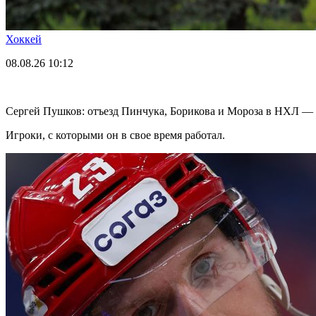
Хоккей
08.08.26
10:12
Сергей Пушков: отъезд Пинчука, Борикова и Мороза в НХЛ — 
Игроки, с которыми он в свое время работал.