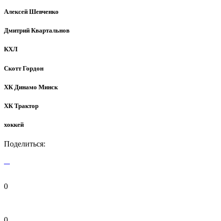
Алексей Шевченко
Дмитрий Квартальнов
КХЛ
Скотт Гордон
ХК Динамо Минск
ХК Трактор
хоккей
Поделиться:
0
0