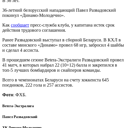
В 36 лет.
36-летний белорусский нападающий Павел Развадовский
покинул «Динамо-Молодечно».
Как
сообщает
пресс-служба клуба, у капитана истек срок
действия трудового соглашения.
Ранее Развадовский выступал в сборной Беларуси. В КХЛ в
составе минского «Динамо» провел 68 игр, забросил 4 шайбы
и сделал 4 ассиста.
В прошедшем сезоне Betera-Экстралиги Развадовский провел
41 матч, в которых набрал 22 (10+12) балла и закрепился в
топ-5 лучших бомбардиров и снайперов команды.
Всего в чемпионатах Беларуси на счету хоккеиста 645
поединков, 222 гола и 257 ассистов.
Фото
: ФХБ.
Betera-Экстралига
Павел Развадовский
ХК Динамо-Молодечно