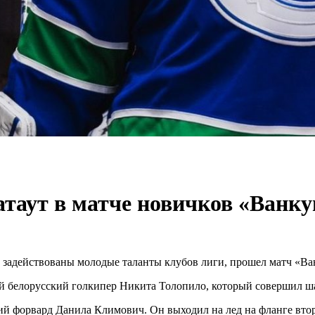
таут в матче новичков «Ванку
ом задействованы молодые таланты клубов лиги, прошел матч «В
й белорусский голкипер Никита Толопило, который совершил шат
ий форвард Данила Климович. Он выходил на лед на фланге втор