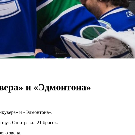
вера» и «Эдмонтона»
анкувера» и «Эдмонтона».
аут. Он отразил 21 бросок.
ого звена.