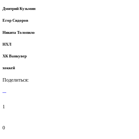
Дмитрий Кузьмин
Егор Сидоров
Никита Толопило
НХЛ
ХК Ванкувер
хоккей
Поделиться:
1
0