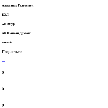
Александр Гальченюк
КХЛ
ХК Амур
ХК Шанхай Дрэгонс
хоккей
Поделиться:
0
0
0