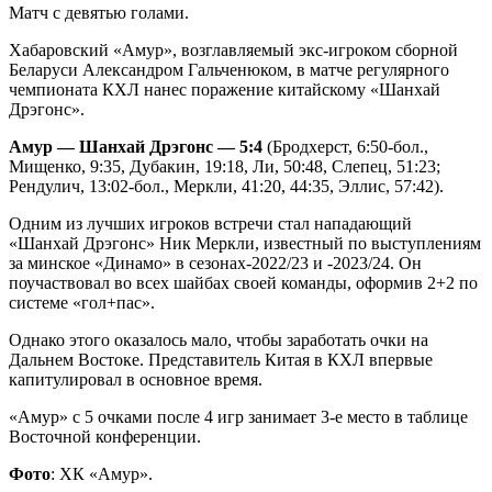
Матч с девятью голами.
Хабаровский «Амур», возглавляемый экс-игроком сборной
Беларуси Александром Гальченюком, в матче регулярного
чемпионата КХЛ нанес поражение китайскому «Шанхай
Дрэгонс».
Амур — Шанхай Дрэгонс — 5:4
(Бродхерст, 6:50-бол.,
Мищенко, 9:35, Дубакин, 19:18, Ли, 50:48, Слепец, 51:23;
Рендулич, 13:02-бол., Меркли, 41:20, 44:35, Эллис, 57:42).
Одним из лучших игроков встречи стал нападающий
«Шанхай Дрэгонс» Ник Меркли, известный по выступлениям
за минское «Динамо» в сезонах-2022/23 и -2023/24. Он
поучаствовал во всех шайбах своей команды, оформив 2+2 по
системе «гол+пас».
Однако этого оказалось мало, чтобы заработать очки на
Дальнем Востоке. Представитель Китая в КХЛ впервые
капитулировал в основное время.
«Амур» с 5 очками после 4 игр занимает 3-е место в таблице
Восточной конференции.
Фото
: ХК «Амур».