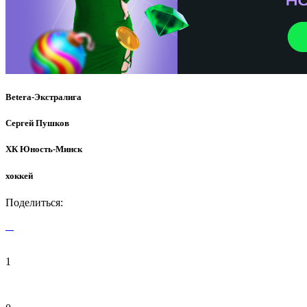
Betera-Экстралига
Сергей Пушков
ХК Юность-Минск
хоккей
Поделиться:
1