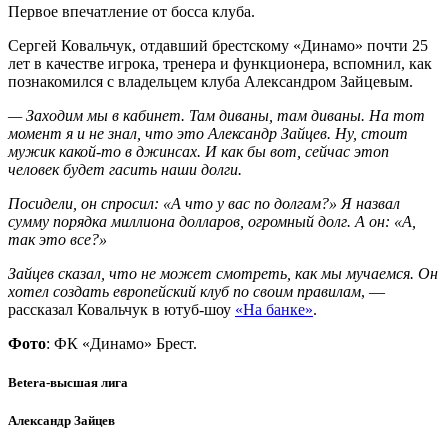
Первое впечатление от босса клуба.
Сергей Ковальчук, отдавший брестскому «Динамо» почти 25
лет в качестве игрока, тренера и функционера, вспомнил, как
познакомился с владельцем клуба Александром Зайцевым.
— Заходим мы в кабинет. Там диваны, там диваны. На тот
момент я
и
не знал, что это Александр Зайцев. Ну, стоит
мужик какой-то в джинсах. И как бы вот, сейчас этоn
человек будет гасить наши долги.
Посидели, он спросил: «А что у вас по долгам?» Я назвал
сумму порядка миллиона долларов, огромный долг. А он: «А,
так это все?»
Зайцев сказал, что не может смотреть, как мы мучаемся. Он
хотел создать европейский клуб по своим правилам
, —
рассказал Ковальчук в ютуб-шоу
«На банке»
.
Фото
: ФК «Динамо» Брест.
Betera-высшая лига
Александр Зайцев