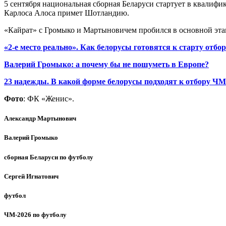
5 сентября национальная сборная Беларуси стартует в квалифи
Карлоса Алоса примет Шотландию.
«Кайрат» с Громыко и Мартыновичем пробился в основной эта
«2-е место реально». Как белорусы готовятся к старту отб
Валерий Громыко: а почему бы не пошуметь в Европе?
23 надежды. В какой форме белорусы подходят к отбору ЧМ
Фото
: ФК «Женис».
Александр Мартынович
Валерий Громыко
сборная Беларуси по футболу
Сергей Игнатович
футбол
ЧМ-2026 по футболу