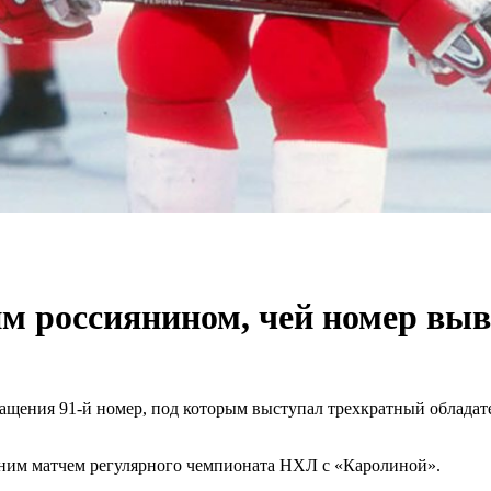
им россиянином, чей номер вы
щения 91-й номер, под которым выступал трехкратный обладател
шним матчем регулярного чемпионата НХЛ с «Каролиной».