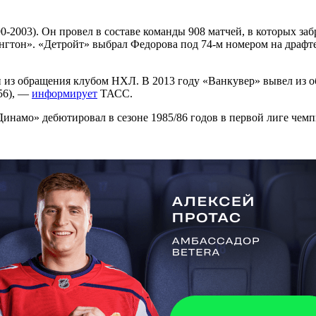
0-2003). Он провел в составе команды 908 матчей, в которых за
гтон». «Детройт» выбрал Федорова под 74-м номером на драфте
н из обращения клубом НХЛ. В 2013 году «Ванкувер» вывел из о
(56), —
информирует
ТАСС.
инамо» дебютировал в сезоне 1985/86 годов в первой лиге чем