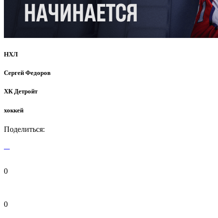
НХЛ
Сергей Федоров
ХК Детройт
хоккей
Поделиться:
0
0