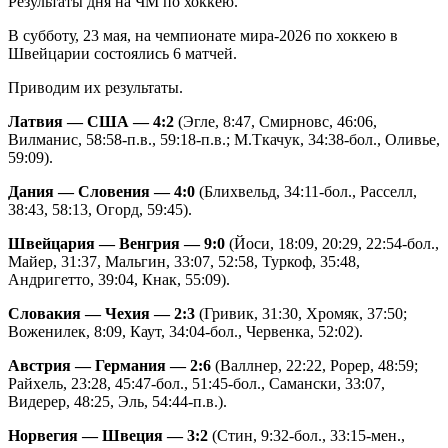
Результаты дня на ЧМ по хоккею.
В субботу, 23 мая, на чемпионате мира-2026 по хоккею в
Швейцарии состоялись 6 матчей.
Приводим их результаты.
Латвия — США — 4:2
(Эгле, 8:47, Смирновс, 46:06,
Вилманис, 58:58-п.в., 59:18-п.в.; М.Ткачук, 34:38-бол., Оливье,
59:09).
Дания — Словения — 4:0
(Блихвельд, 34:11-бол., Расселл,
38:43, 58:13, Огорд, 59:45).
Швейцария — Венгрия — 9:0
(Йоси, 18:09, 20:29, 22:54-бол.,
Майер, 31:37, Мальгин, 33:07, 52:58, Туркоф, 35:48,
Андригетто, 39:04, Кнак, 55:09).
Словакия — Чехия — 2:3
(Гривик, 31:30, Хромяк, 37:50;
Воженилек, 8:09, Каут, 34:04-бол., Червенка, 52:02).
Австрия — Германия — 2:6
(Валлнер, 22:22, Рорер, 48:59;
Райхель, 23:28, 45:47-бол., 51:45-бол., Самански, 33:07,
Видерер, 48:25, Эль, 54:44-п.в.).
Норвегия — Швеция — 3:2
(Стин, 9:32-бол., 33:15-мен.,