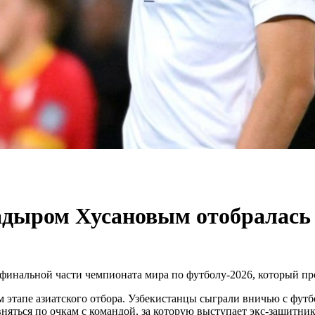
адыром Хусановым отобралась
в финальной части чемпионата мира по футболу-2026, который п
ем этапе азиатского отбора. Узбекистанцы сыграли вничью с фут
няться по очкам с командой, за которую выступает экс-защитн