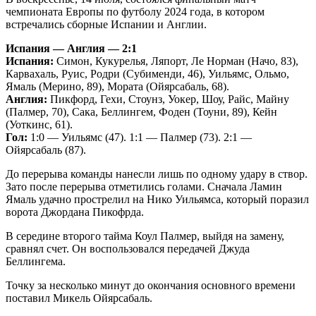
чемпионата Европы по футболу 2024 года, в котором
встречались сборные Испании и Англии.
Испания — Англия — 2:1
Испания:
Симон, Кукурелья, Ляпорт, Ле Норман (Начо, 83),
Карвахаль, Руис, Родри (Субименди, 46), Уильямс, Ольмо,
Ямаль (Мерино, 89), Мората (Ойярсабаль, 68).
Англия:
Пикфорд, Гехи, Стоунз, Уокер, Шоу, Райс, Майну
(Палмер, 70), Сака, Беллингем, Фоден (Тоуни, 89), Кейн
(Уоткинс, 61).
Гол:
1:0 — Уильямс (47). 1:1 — Палмер (73). 2:1 —
Ойярсабаль (87).
До перерыва команды нанесли лишь по одному удару в створ.
Зато после перерыва отметились голами. Сначала Ламин
Ямаль удачно прострелил на Нико Уильямса, который поразил
ворота Джордана Пикофрда.
В середине второго тайма Коул Палмер, выйдя на замену,
сравнял счет. Он воспользовался передачей Джуда
Беллингема.
Точку за несколько минут до окончания основного времени
поставил Микель Ойярсабаль.