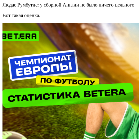
Людас Румбутис: у сборной Англии не было ничего цельного
Вот такая оценка.