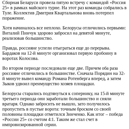
Сборная Беларуси провела пятую встречу с командой «Россия
25» в рамках майского турне. На этот раз команды собрались в
Туле. Коллектив Дмитрия Квартальнова вновь потерпел
поражение.
Хотя начиналось все неплохо. Белорусы отличились первыми:
Виталий Пинчук здорово забросил на девятой минуте,
реализовав большинство.
Правда, россияне успели отыграться еще до перерыва.
Бардаков на 12-й минуте организовал первую пробоину в
воротах Колосова.
Во втором периоде последовали еще две. Причем оба раза
россияне отличились в большинстве. Сначала Порядин на 32-
й минуте вывел команду Романа Ротенберга вперед, а затем
Зыков удвоил преимущество хозяев площадки.
Белорусы старались подтянуться к сопернику, на 15-й минуте
третьего периода они заработали большинство и сняли
вратаря. Однако забросить не вышло, зато получилось
пропустить в пустые ворота: точным броском со своей
половины площадки отметился Зинченко. Как итог – победа
«России 25» со счетом 4:1. Таким же стал счет в
импровизированной серии.