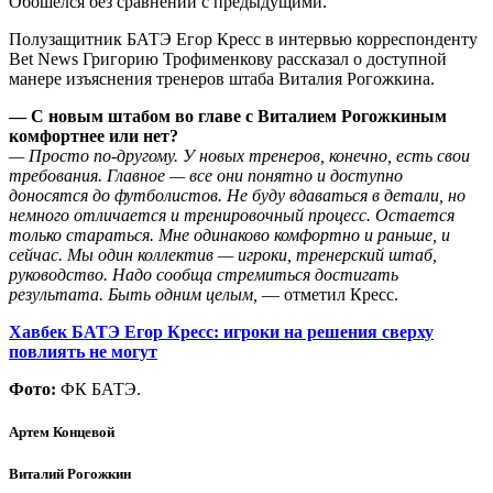
Обошелся без сравнений с предыдущими.
Полузащитник БАТЭ Егор Кресс в интервью корреспонденту
Bet News Григорию Трофименкову рассказал о доступной
манере изъяснения тренеров штаба Виталия Рогожкина.
— С новым штабом во главе с Виталием Рогожкиным
комфортнее или нет?
— Просто по-другому. У новых тренеров, конечно, есть свои
требования. Главное — все они понятно и доступно
доносятся до футболистов. Не буду вдаваться в детали, но
немного отличается и тренировочный процесс. Остается
только стараться. Мне одинаково комфортно и раньше, и
сейчас. Мы один коллектив — игроки, тренерский штаб,
руководство. Надо сообща стремиться достигать
результата. Быть одним целым,
— отметил Кресс.
Хавбек БАТЭ Егор Кресс: игроки на решения сверху
повлиять не могут
Фото:
ФК БАТЭ.
Артем Концевой
Виталий Рогожкин