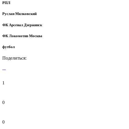
РПЛ
Руслан Мялковский
ФК Арсенал Дзержинск
ФК Локомотив Москва
футбол
Поделиться:
1
0
0