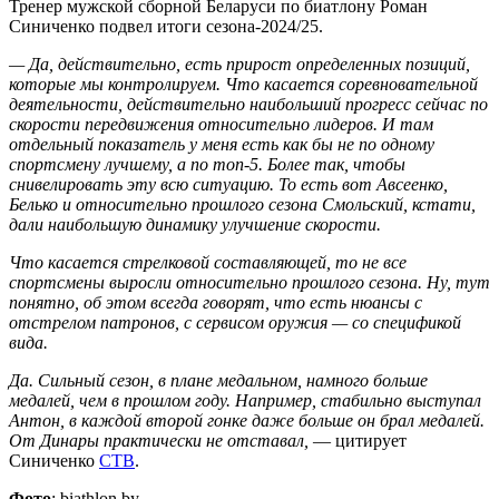
Тренер мужской сборной Беларуси по биатлону Роман
Синиченко подвел итоги сезона-2024/25.
— Да, действительно, есть прирост определенных позиций,
которые мы контролируем. Что касается соревновательной
деятельности, действительно наибольший прогресс сейчас по
скорости передвижения относительно лидеров. И там
отдельный показатель у меня есть как бы не по одному
спортсмену лучшему, а по топ-5. Более так, чтобы
снивелировать эту всю ситуацию. То есть вот Авсеенко,
Белько и относительно прошлого сезона Смольский, кстати,
дали наибольшую динамику улучшение скорости.
Что касается стрелковой составляющей, то не все
спортсмены выросли относительно прошлого сезона. Ну, тут
понятно, об этом всегда говорят, что есть нюансы с
отстрелом патронов, с сервисом оружия — со спецификой
вида.
Да. Сильный сезон, в плане медальном, намного больше
медалей, чем в прошлом году. Например, стабильно выступал
Антон, в каждой второй гонке даже больше он брал медалей.
От Динары практически не отставал,
— цитирует
Синиченко
СТВ
.
Фото
: biathlon.by.