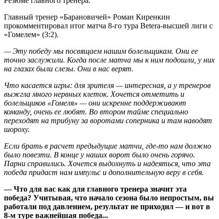
Резюме главного тренера.
Главный тренер «Барановичей» Роман Киренкин
прокомментировал итог матча 8-го тура Betera-высшей лиги с
«Гомелем» (3:2).
— Эту победу мы посвящаем нашим болельщикам. Они ее
точно заслужили. Когда после матча мы к ним подошли, у них
на глазах были слезы. Они в нас верят.
Что касается игры: для зрителя — интересная, а у тренеров
выжгла много нервных клеток. Хочется отметить и
болельщиков «Гомеля» — они искренне поддерживают
команду, очень ее любят. Во втором тайме специально
переходят на трибуну за воротами соперника и там наводят
шороху.
Если брать в расчет предыдущие матчи, где-то нам должно
было повезти. В конце у наших ворот было очень горячо.
Парни справились. Хочется выдохнуть и надеяться, что эта
победа придаст нам импульс и дополнительную веру в себя.
— Что для вас как для главного тренера значит эта
победа? Учитывая, что начало сезона было непростым, вы
работали под давлением, результат не приходил — и вот в
8-м туре важнейшая победа...