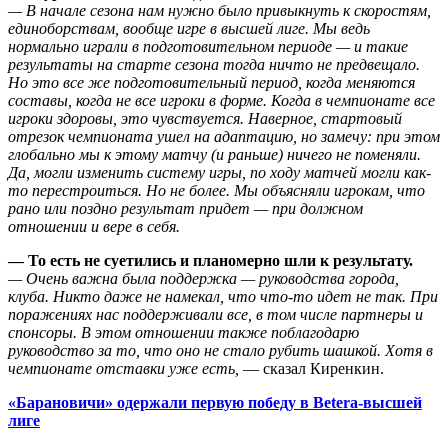
— В начале сезона нам нужно было привыкнуть к скоростям,
единоборствам, вообще игре в высшей лиге. Мы ведь
нормально играли в подготовительном периоде — и такие
результаты на старте сезона тогда ничто не предвещало.
Но это все же подготовительный период, когда меняются
составы, когда не все игроки в форме. Когда в чемпионате все
игроки здоровы, это чувствуется. Наверное, стартовый
отрезок чемпионата ушел на адаптацию, но замечу: при этом
глобально мы к этому матчу (и раньше) ничего не поменяли.
Да, могли изменить систему игры, по ходу матчей могли как-
то перестроиться. Но не более. Мы объясняли игрокам, что
рано или поздно результат придет — при должном
отношении и вере в себя.
— То есть не суетились и планомерно шли к результату.
— Очень важна была поддержка — руководства города,
клуба. Никто даже не намекал, что что-то идет не так. При
поражениях нас поддерживали все, в том числе партнеры и
спонсоры. В этом отношении также поблагодарю
руководство за то, что оно не стало рубить шашкой. Хотя в
чемпионате отставки уже есть,
— сказал Киренкин.
«Барановичи» одержали первую победу в Betera-высшей
лиге