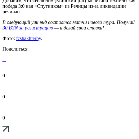
Добавим, что «Ислочи» (Минский р-н) засчитана техническая
победа 3:0 над «Спутником» из Речицы из-за ликвидации
речичан.
В следующий уик-энд состоятся матчи нового тура. Получай
30 BYN за регистрацию
— и делай свои ставки!
Фото:
fcshakhterby
.
Поделиться:
0
0
0