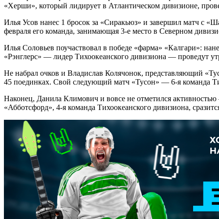
«Херши», который лидирует в Атлантическом дивизионе, провед
Илья Усов нанес 1 бросок за «Сиракьюз» и завершил матч с «Шар
февраля его команда, занимающая 3-е место в Северном дивизи
Илья Соловьев поучаствовал в победе «фарма» «Калгари»: нанес
«Рэнглерс» — лидер Тихоокеанского дивизиона — проведут ут
Не набрал очков и Владислав Колячонок, представляющий «Тусон
45 поединках. Свой следующий матч «Тусон» — 6-я команда Т
Наконец, Данила Климович и вовсе не отметился активностью —
«Абботсфорд», 4-я команда Тихоокеанского дивизиона, сразится 