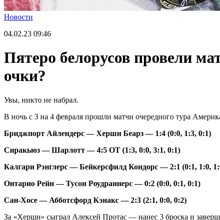
Новости
04.02.23
09:46
Пятеро белорусов провели ма
очки?
Увы, никто не набрал.
В ночь с 3 на 4 февраля прошли матчи очередного тура Америк
Бриджпорт Айлендерс — Херши Беарз — 1:4 (0:0, 1:3, 0:1)
Сиракьюз — Шарлотт — 4:5 ОТ (1:3, 0:0, 3:1, 0:1)
Калгари Рэнглерс — Бейкерсфилд Кондорс — 2:1 (0:1, 1:0, 1:
Онтарио Рейн — Тусон Роудраннерс — 0:2 (0:0, 0:1, 0:1)
Сан-Хосе — Абботсфорд Кэнакс — 2:3 (2:1, 0:0, 0:2)
За «Херши» сыграл Алексей Протас — нанес 3 броска и заверши