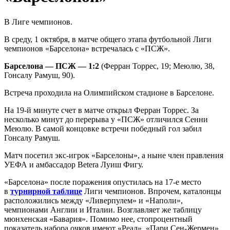
В Лиге чемпионов.
В среду, 1 октября, в матче общего этапа футбольной Лиги
чемпионов «Барселона» встречалась с «ПСЖ».
Барселона — ПСЖ — 1:2
(Ферран Торрес, 19; Меюлю, 38,
Гонсалу Рамуш, 90).
Встреча проходила на Олимпийском стадионе в Барселоне.
На 19-й минуте счет в матче открыл Ферран Торрес. За
несколько минут до перерыва у «ПСЖ» отличился Сенни
Меюлю. В самой концовке встречи победный гол забил
Гонсалу Рамуш.
Матч посетил экс-игрок «Барселоны», а ныне член правления
УЕФА и амбассадор Betera Луиш Фигу.
«Барселона» после поражения опустилась на 17-е место
в
турнирной таблице
Лиги чемпионов. Впрочем, каталонцы
расположились между «Ливерпулем» и «Наполи»,
чемпионами Англии и Италии. Возглавляет же таблицу
мюнхенская «Бавария». Помимо нее, стопроцентный
показатель набора очков имеют «Реал», «Пари Сен-Жермен»,