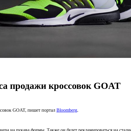
са продажи кроссовок GOAT
ссовок GOAT, пишет портал
Bloomberg
.
ера на рукава формы. Также он будет рекламироваться на стадио