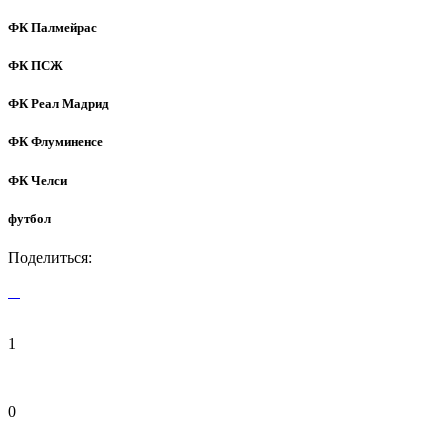
ФК Палмейрас
ФК ПСЖ
ФК Реал Мадрид
ФК Флуминенсе
ФК Челси
футбол
Поделиться:
1
0