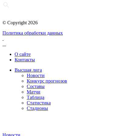
© Copyright 2026
Политика обработки данных
О сайте
Контакты
Высшая лига
Новости
Конкурс прогнозов
Составы
Матчи
Таблица
Статистика
Стадионы
Новости