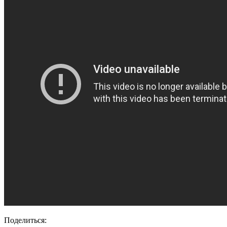
Поделиться: