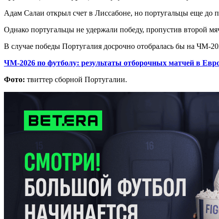
Адам Салаи открыл счет в Лиссабоне, но португальцы еще до 
Однако португальцы не удержали победу, пропустив второй мя
В случае победы Португалия досрочно отобралась бы на ЧМ-202
ЧМ-2026 по футболу: результаты отборочных матчей в Евро
Фото:
твиттер сборной Португалии.