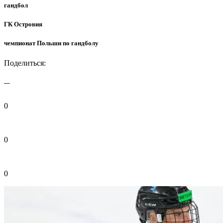
гандбол
ГК Островия
чемпионат Польши по гандболу
Поделиться:
0
0
0