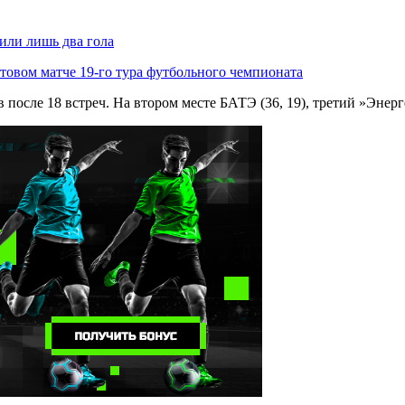
или лишь два гола
товом матче 19-го тура футбольного чемпионата
после 18 встреч. На втором месте БАТЭ (36, 19), третий »Энерге