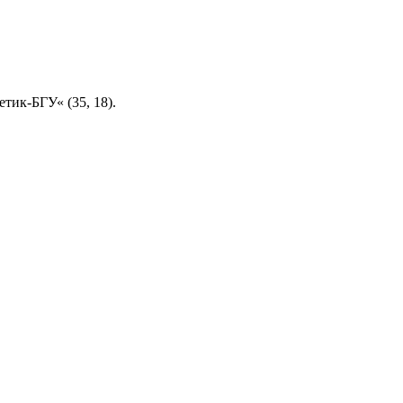
тик-БГУ« (35, 18).